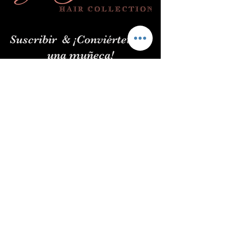
Suscribir
& ¡Conviértete en
una muñeca!
Entregar
enlaces rápidos
Política de envío y devolución
Política de privacidad