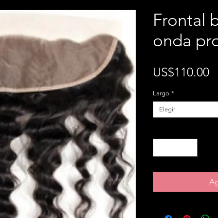
Frontal 
onda pr
P
US$110.00
Largo
*
Elegir
Cantidad
*
Ag