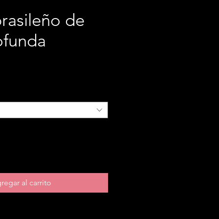
brasileño de
ofunda
recio
regar al carrito