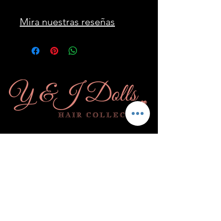
Mira nuestras reseñas
Suscribir
& ¡Conviértete en
una muñeca!